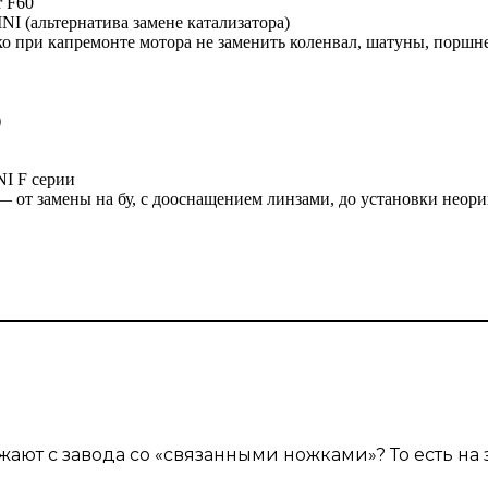
r F60
NI (альтернатива замене катализатора)
ко при капремонте мотора не заменить коленвал, шатуны, порш
)
I F серии
 от замены на бу, с дооснащением линзами, до установки неори
жают с завода со «связанными ножками»? То есть на 