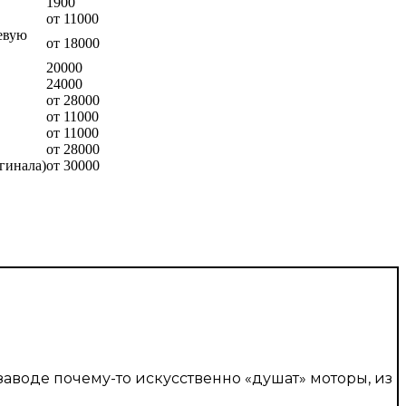
1900
от 11000
невую
от 18000
20000
24000
от 28000
от 11000
от 11000
от 28000
гинала)
от 30000
заводе почему-то искусственно «душат» моторы, из