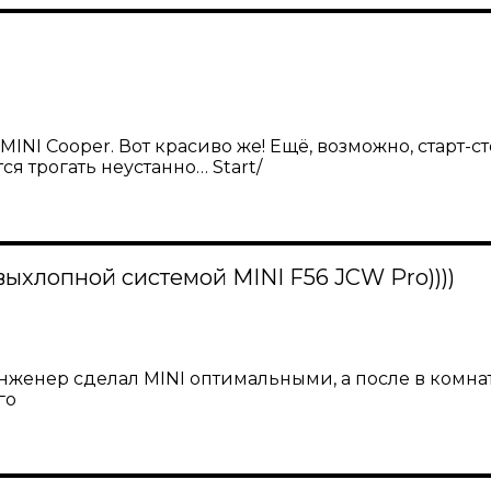
I Cooper. Вот красиво же! Ещё, возможно, старт-сто
я трогать неустанно… Start/
хлопной системой MINI F56 JCW Pro))))
 инженер сделал MINI оптимальными, а после в комн
го