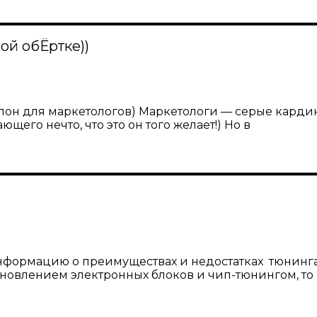
вой обЁртке))
лон для маркетологов) Маркетологи — серые карди
его нечто, что это он того желает!) Но в
формацию о преимуществах и недостатках тюнинга 
ановлением электронных блоков и чип-тюнингом, то 