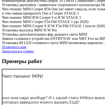
Компьютерная диагностика (опрос ЗУ) MINI Countryman Coope
Установка даунпайпа / прямотока/ спортивного катализатора MI
Чип-тюнинг MINI Cooper R56 One (не имеет смысла, если толь
и тем самым превратить One в Cooper STAGE 1
Чип-тюнинг MINI R56 Cooper S и JCW STAGE 1
Чип-тюнинг MINI Cooper F54 F60 STAGE 1 (до 2020)
Чип-тюнинг MINI Cooper S JCW F54 F60 STAGE 1 (после 2020
Установка выхлопа MINI JCW Pro
Установка дополнительных фар дальнего света MINI
Замена головного устройства ENTRYNAV или NBT Evo на MIN
Установка BI LED головного света MINI (возможны варианты —
Позвонить нам
Записаться в сервис
Примеры работ
Чип-тюнинг MINI
оно мне надо вообще? И с какой стати MINIки выез
которых заведомо можно выжать ЕЩЕ!