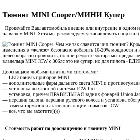
Тюнинг MINI Cooper/МИНИ Купер
Прокачайте Ваш автомобиль внешне или внутренне в одном и
на вашем MINI. Хотя мы рекомендуем устанавливать спорткат)
Чем же так славится чип тюнинг? Кроме
изменения в «железе» безопасно добавить 10-20% мощности и 
целесообразно проводить, но при ремонте мотора мы предлагае
владельца MINI JCW с 306лс это не супер, но для пилота «Е
Дооснащаем любыми штатными системами:
— LED панель приборов MINI
— дополнительные фары дальнего света MINI и противотума
— установка выхлопной системы JCW Pro
— установка, причем ПРАВИЛЬНАЯ задних фонарей Union Ja
— перешив салона, перешив рулевого колеса и установка обогр
— замена тормозов и активация опции тормозов JCW
— все, что вы захотите)))))
Стоимость работ по дооснащению и тюнингу MINI