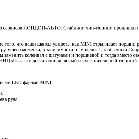
з сервисов ЛОНДОН-АВТО. Стайлинг, чип-тюнинг, прошивки по
 того, что ваши шансы увидеть, как MINI отрыгивает поршни ре
крутящего момента, в зависимости от модели. Так обычный Coop
м заменить коленвал с шатунами и поршневой и тогда вместо ов
ДИНИЦЫ» — это достаточно дешевый и чувствительный тюнинг)
нными LED фарами MINI
ck
ева руля