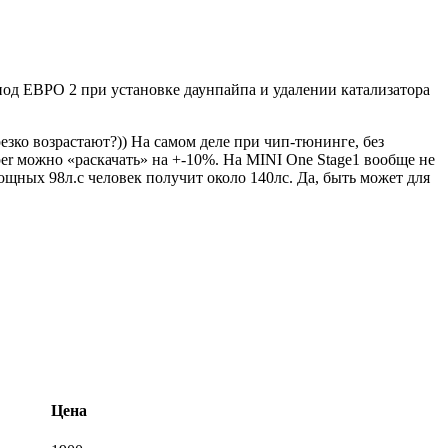
д ЕВРО 2 при установке даунпайпа и удалении катализатора
зко возрастают?)) На самом деле при чип-тюнинге, без
er можно «раскачать» на +-10%. На MINI One Stage1 вообще не
ощных 98л.с человек получит около 140лс. Да, быть может для
Цена