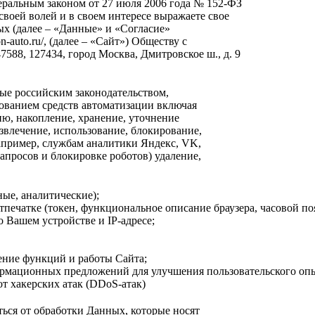
деральным законом от 27 июля 2006 года № 152-ФЗ
своей волей и в своем интересе выражаете свое
ых (далее – «Данные» и «Согласие»
n-auto.ru/, (далее – «Сайт») Обществу с
88, 127434, город Москва, Дмитровское ш., д. 9
ые российским законодательством,
ованием средств автоматизации включая
ию, накопление, хранение, уточнение
извлечение, использование, блокирование,
апример, службам аналитики Яндекс, VK,
апросов и блокировке роботов) удаление,
ьные, аналитические);
печатке (токен, функциональное описание браузера, часовой пояс,
 Вашем устройстве и IP-адресе;
ение функций и работы Сайта;
рмационных предложений для улучшения пользовательского опы
т хакерских атак (DDoS-атак)
ться от обработки Данных, которые носят