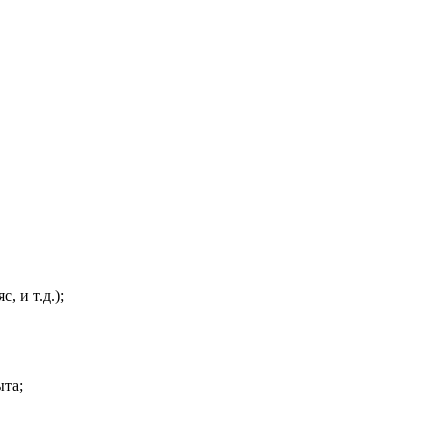
 и т.д.);
та;