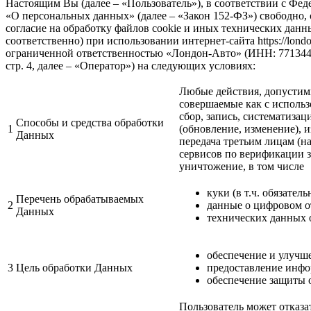
Настоящим Вы (далее – «Пользователь»), в соответствии с Фе
«О персональных данных» (далее – «Закон 152-ФЗ») свободно, 
согласие на обработку файлов сookie и иных технических данн
соответственно) при использовании интернет-сайта https://londo
ограниченной ответственностью «Лондон-Авто» (ИНН: 77134475
стр. 4, далее – «Оператор») на следующих условиях:
Любые действия, допустим
совершаемые как с использ
сбор, запись, систематизац
Способы и средства обработки
1
(обновление, изменение), 
Данных
передача третьим лицам (н
сервисов по верификации з
уничтожение, в том числе
куки (в т.ч. обязател
Перечень обрабатываемых
2
данные о цифровом от
Данных
технических данных о
обеспечение и улучш
3
Цель обработки Данных
предоставление инфо
обеспечение защиты о
Пользователь может отказа