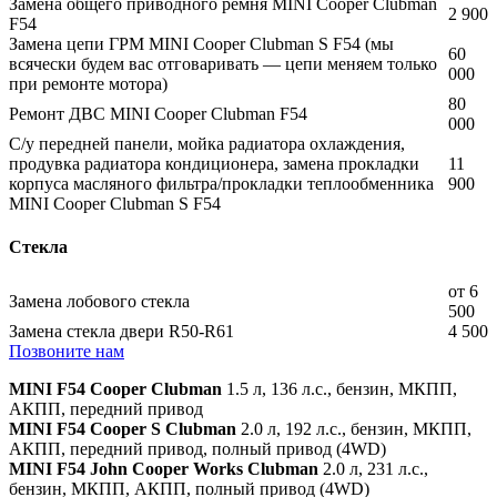
Замена общего приводного ремня MINI Cooper Clubman
2 900
F54
Замена цепи ГРМ MINI Cooper Clubman S F54 (мы
60
всячески будем вас отговаривать — цепи меняем только
000
при ремонте мотора)
80
Ремонт ДВС MINI Cooper Clubman F54
000
С/у передней панели, мойка радиатора охлаждения,
продувка радиатора кондиционера, замена прокладки
11
корпуса масляного фильтра/прокладки теплообменника
900
MINI Cooper Clubman S F54
Стекла
от 6
Замена лобового стекла
500
Замена стекла двери R50-R61
4 500
Позвоните нам
MINI F54 Cooper Clubman
1.5 л, 136 л.с., бензин, МКПП,
АКПП, передний привод
MINI F54 Cooper S Clubman
2.0 л, 192 л.с., бензин, МКПП,
АКПП, передний привод, полный привод (4WD)
MINI F54 John Cooper Works Clubman
2.0 л, 231 л.с.,
бензин, МКПП, АКПП, полный привод (4WD)