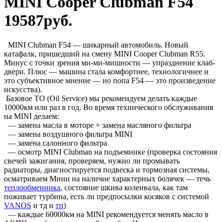
MINI Cooper Clubman F54
19587руб.
MINI Clubman F54 — шикарный автомобиль. Новый
катафалк, пришедший на смену MINI Cooper Clubman R55.
Минус с точки зрения ми-ми-мишности — упразднение клаб-
двери. Плюс — машина стала комфортнее, технологичнее и
это субъективное мнение — но попа F54 — это произведение
искусства).
Базовое ТО (Oil Service) мы рекомендуем делать каждые
10000км или раз в год. Во время технического обслуживания
на MINI делаем:
— замена масла в моторе + замена масляного фильтра
— замена воздушного фильтра MINI
— замена салонного фильтра
— осмотр MINI Clubman на подъемнике (проверка состояния
свечей зажигания, проверяем, нужно ли промывать
радиаторы, диагностируется подвеска и тормозная системы,
осматриваем Мини на наличие характерных болячек — течь
теплообменника
, состояние шкива коленвала, как там
поживает турбина, есть ли предпосылки косяков с системой
VANOS
и тд и
тп
)
— каждые 60000км на MINI рекомендуется менять масло в