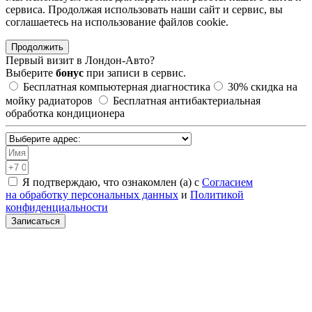
сервиса. Продолжая использовать наши сайт и сервис, вы
соглашаетесь на использование файлов сookie.
Продолжить
Первый визит в
Лондон-Авто?
Выберите
бонус
при записи в сервис.
Бесплатная компьютерная диагностика
30%
скидка на
мойку радиаторов
Бесплатная антибактериальная
обработка кондиционера
Я подтверждаю, что ознакомлен (а) с
Согласием
на обработку персональных данных
и
Политикой
конфиденциальности
Записаться
Санкт-Петербург, Академическая, Шафировский проспект
30с9
Москва, Нижегородская, ул. 5-я Кабельная 2с6
МЫТИЩИ, ул. Ярмарочная 4А
Москва, Автозаводская, ул. Автозаводская 20с8