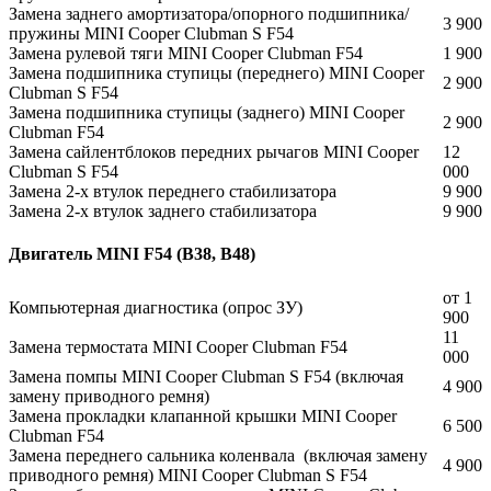
Замена заднего амортизатора/опорного подшипника/
3 900
пружины MINI Cooper Clubman S F54
Замена рулевой тяги MINI Cooper Clubman F54
1 900
Замена подшипника ступицы (переднего) MINI Cooper
2 900
Clubman S F54
Замена подшипника ступицы (заднего) MINI Cooper
2 900
Clubman F54
Замена сайлентблоков передних рычагов MINI Cooper
12
Clubman S F54
000
Замена 2-х втулок переднего стабилизатора
9 900
Замена 2-х втулок заднего стабилизатора
9 900
Двигатель MINI F54 (B38, B48)
от 1
Компьютерная диагностика (опрос ЗУ)
900
11
Замена термостата MINI Cooper Clubman F54
000
Замена помпы MINI Cooper Clubman S F54 (включая
4 900
замену приводного ремня)
Замена прокладки клапанной крышки MINI Cooper
6 500
Clubman F54
Замена переднего сальника коленвала (включая замену
4 900
приводного ремня) MINI Cooper Clubman S F54