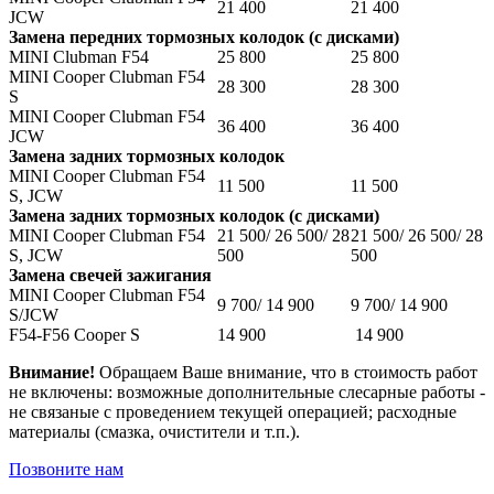
21 400
21 400
JCW
Замена передних тормозных колодок (с дисками)
MINI Clubman F54
25 800
25 800
MINI Cooper Clubman F54
28 300
28 300
S
MINI Cooper Clubman F54
36 400
36 400
JCW
Замена задних тормозных колодок
MINI Cooper Clubman F54
11 500
11 500
S, JCW
Замена задних тормозных колодок (с дисками)
MINI Cooper Clubman F54
21 500/ 26 500/ 28
21 500/ 26 500/ 28
S, JCW
500
500
Замена свечей зажигания
MINI Cooper Clubman F54
9 700/ 14 900
9 700/ 14 900
S/JCW
F54-F56 Cooper S
14 900
14 900
Внимание!
Oбращаем Ваше внимание, что в стоимость работ
не включены: возможные дополнительные слесарные работы -
не связаные с проведением текущей операцией; расходные
материалы (смазка, очистители и т.п.).
Позвоните нам