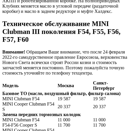
АКПП и роботизированной коробке. На полноприводных
Клубнях меняется масло в угловой передаче (раздаточной
коробке) и масло в заднем редукторе и муфте Халдекс.
Техническое обслуживание MINI
Clubman III поколения F54, F55, F56,
F57, F60
Внимание!
Oбращаем Ваше внимание, что после 24 февраля
2022-го самодурственное правление Евросоюза, верховенства
Нового Света всячески строят России козни и стоимость
запчастей меняется постоянно. Поэтому пожалуйста точную
стоимость уточняйте по телефону техцентра.
Санкт-
Модель
Москва
Петербург
Базовое ТО (масло, воздушный фильтр, фильтр салона)
MINI Clubman F54
19 587
19 587
MINI Cooper Clubman F54
20 337
20 337
S
Замена передних тормозных колодок
MINI Clubman F54
11 000
11 000
F54-F56 Cooper S
11 700
11 700
MINI Cooper Clubman F54