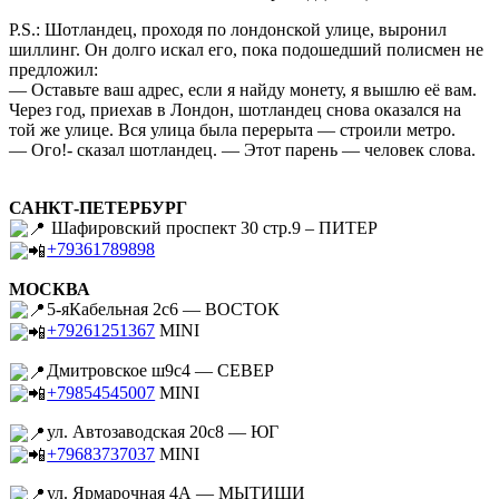
P.S.: Шотландец, проходя по лондонской улице, выронил
шиллинг. Он долго искал его, пока подошедший полисмен не
предложил:
— Оставьте ваш адрес, если я найду монету, я вышлю её вам.
Через год, приехав в Лондон, шотландец снова оказался на
той же улице. Вся улица была перерыта — строили метро.
— Ого!- сказал шотландец. — Этот парень — человек слова.
САНКТ-ПЕТЕРБУРГ
Шафировский проспект 30 стр.9 – ПИТЕР
+79361789898
МОСКВА
5-яКабельная 2с6 — ВОСТОК
+79261251367
MINI
Дмитровское ш9с4 — СЕВЕР
+79854545007
MINI
ул. Автозаводская 20с8 — ЮГ
+79683737037
MINI
ул. Ярмарочная 4А — МЫТИЩИ