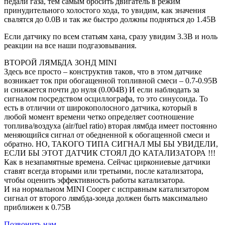
педали газа, тем самым бросить двигатель в режим
принудительного холостого хода, то увидим, как значения
свалятся до 0.0В и так же быстро должны подняться до 1.45В
Если датчику по всем статьям хана, сразу увидим 3.3В и ноль
реакции на все наши подгазовывания.
ВТОРОЙ ЛЯМБДА ЗОНД MINI
Здесь все просто – конструктив таков, что в этом датчике
возникает ток при обогащенной топливной смеси – 0.7-0.95В
и снижается почти до нуля (0.004В) И если наблюдать за
сигналом посредством осциллографа, то это синусоида. То
есть в отличии от широкополосного датчика, который в
любой момент времени четко определяет соотношение
топлива/воздуха (air/fuel ratio) вторая лямбда имеет постоянно
меняющийся сигнал от обедненной к обогащенной смеси и
обратно. НО, ТАКОГО ТИПА СИГНАЛ МЫ БЫ УВИДЕЛИ,
ЕСЛИ БЫ ЭТОТ ДАТЧИК СТОЯЛ ДО КАТАЛИЗАТОРА !!!
Как в незапамятные времена. Сейчас циркониевые датчики
ставят всегда вторыми или третьими, после катализатора,
чтобы оценить эффективность работы катализатора.
И на нормальном MINI Cooper с исправным катализатором
сигнал от второго лямбда-зонда должен быть максимально
приближен к 0.75В
Позвонить нам