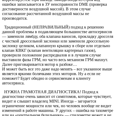
ошибки записывается в ЗУ неисправности DME (проверка
достоверности воздушной массой). В этом случае
согласование рассчитанной воздушной массы не
производится.
Традиционный (НЕПРАВИЛЬНЫЙ) подход к решению
данной проблемы в подавляющем большинстве автосервисов
— заменили лямбду, оба клапана ваносов, прокладку дросселя
с чисткой дроссельной заслонки или заменили дроссельную
заслонку целиком, клапанную крышку в сборе или отдельно
клапан КВКГ (клапан вентиляции картерных газов),
проверили положение распредвалов и в лучшем случае
выставили фазы ГРМ, но часто весь механизм ГРМ махнут.
Далее приговаривается мотор к разбоке…
И может быть все это даже надо менять – все указанное выше
является яркими болячками этих моторов. Ну а если не
поможет? Будет обидно и сервисменам и клиенту
автосервиса.
НУЖНА ГРАМОТНАЯ ДИАГНОСТИКА! Подход к
диагностике очень зависит от симптомов, которые чувствует,
видит и слышит владелец MINI. Иногда – загорается
ограничение мощности или чек, но человек вообще не видит
изменений в работе машины. У других – ошибка на тахометре
или на «центральном будильнике» — спидометре может и не