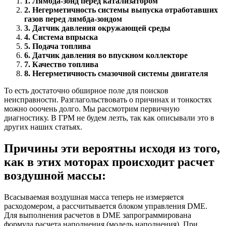
1. Лямбда-зонд перед катализатором
2. Негерметичность системы выпуска отработавших
газов перед лямбда-зондом
3. Датчик давления окружающей среды
4. Система впрыска
5. Подача топлива
6. Датчик давления во впускном коллекторе
7. Качество топлива
8. Негерметичность смазочной системы двигателя
То есть достаточно обширное поле для поисков
неисправности. Разглагольствовать о причинах и тонкостях
можно ооочень долго. Мы рассмотрим первичную
диагностику. В ГРМ не будем лезть, так как описывали это в
других наших статьях.
Причины эти вероятны исходя из того,
как в этих моторах происходит расчет
воздушной массы:
Всасываемая воздушная масса теперь не измеряется
расходомером, а рассчитывается блоком управления DME.
Для выполнения расчетов в DME запрограммирована
формула расчета наполнения (модель наполнения). При