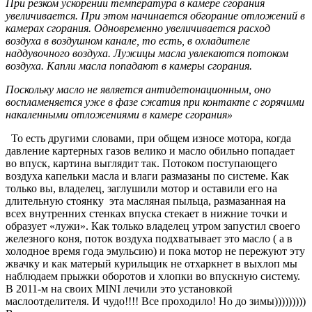
При резком ускорении температура в камере сгорания
увеличивается. При этом начинается обгорание отложений в
камерах сгорания. Одновременно увеличивается расход
воздуха в воздушном канале, то есть, в охладителе
наддувочного воздуха. Лужицы масла увлекаются потоком
воздуха. Капли масла попадают в камеры сгорания.
Поскольку масло не является антидетонационным, оно
воспламеняется уже в фазе сжатия при контакте с горячими
накаленными отложениями в камере сгорания»
То есть другими словами, при общем износе мотора, когда
давление картерных газов велико и масло обильно попадает
во впуск, картина выглядит так. Потоком поступающего
воздуха капельки масла и влаги размазаны по системе. Как
только вы, владелец, заглушили мотор и оставили его на
длительную стоянку эта масляная пыльца, размазанная на
всех внутренних стенках впуска стекает в нижние точки и
образует «лужи». Как только владелец утром запустил своего
железного коня, поток воздуха подхватывает это масло ( а в
холодное время года эмульсию) и пока мотор не пережуют эту
жвачку и как матерый курильщик не отхаркнет в выхлоп мы
наблюдаем прыжки оборотов и хлопки во впускную систему.
В 2011-м на своих MINI лечили это установкой
маслоотделителя. И чудо!!!! Все проходило! Но до зимы)))))))))