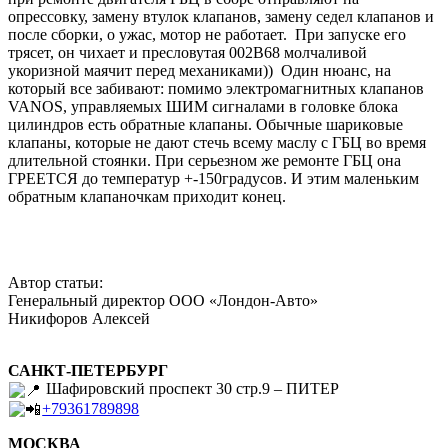
опрессовку, замену втулок клапанов, замену седел клапанов и
после сборки, о ужас, мотор не работает. При запуске его
трясет, он чихает и пресловутая 002B68 молчаливой
укоризной маячит перед механиками)) Один нюанс, на
который все забивают: помимо электромагнитных клапанов
VANOS, управляемых ШИМ сигналами в головке блока
цилиндров есть обратные клапаны. Обычные шариковые
клапаны, которые не дают стечь всему маслу с ГБЦ во время
длительной стоянки. При серьезном же ремонте ГБЦ она
ГРЕЕТСЯ до температур +-150градусов. И этим маленьким
обратным клапаночкам приходит конец.
Автор статьи:
Генеральный директор ООО «Лондон-Авто»
Никифоров Алексей
САНКТ-ПЕТЕРБУРГ
Шафировский проспект 30 стр.9 – ПИТЕР
+79361789898
МОСКВА