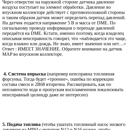
Через отверстие на наружной стороне датчика давление
воздуха поступает на элемент обработки. Давление во
впускном коллекторе действует с противоположной стороны
и таким образом датчик может определить перепад давлений.
На датчик подается напряжение 5 В и масса от DME. По
сигнальному проводу информация о перепаде давлений
передаётся на DME. Кстати, именно поэтому, когда владелец
описывая неисправность говорит, что «наблюдается это чаще,
когда влажно или дождь. Не знаю, имеет значение или нет…»
Ответ : ИМЕЕТ ЗНАЧЕНИЕ. Обратите внимание на датчик
MAP во впускном коллекторе.
4. Система впрыска
(например неисправна топливная
форсунка. Тогда будет «троение», ошибка по коррекции
состава смеси и 2B68 вторична. Рассматривать, как по
неплавности хода и пропускам воспламенения локализовать
неисправный цилиндр даже не интересно)
5. Подача топлива
(чтобы ушатать топливный насос низкого
давления на MINI с мотором N12 и N16 нужно, чтобы