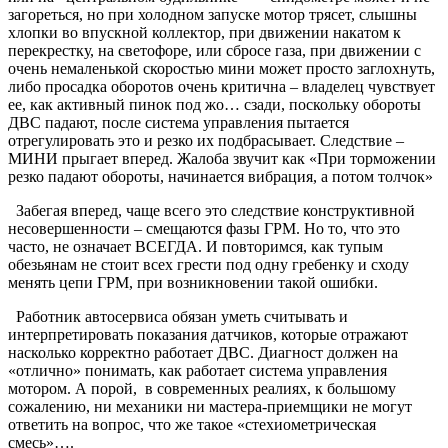
загореться, но при холодном запуске мотор трясет, слышны
хлопки во впускной коллектор, при движении накатом к
перекрестку, на светофоре, или сбросе газа, при движении с
очень немаленькой скоростью мини может просто заглохнуть,
либо просадка оборотов очень критична – владелец чувствует
ее, как активный пинок под жо… сзади, поскольку обороты
ДВС падают, после система управления пытается
отрегулировать это и резко их подбрасывает. Следствие –
МИНИ прыгает вперед. Жалоба звучит как «При торможении
резко падают обороты, начинается вибрация, а потом толчок»
Забегая вперед, чаще всего это следствие конструктивной
несовершенности – смещаются фазы ГРМ. Но то, что это
часто, не означает ВСЕГДА. И повторимся, как тупым
обезьянам не стоит всех грести под одну гребенку и сходу
менять цепи ГРМ, при возникновении такой ошибки.
Работник автосервиса обязан уметь считывать и
интерпретировать показания датчиков, которые отражают
насколько корректно работает ДВС. Диагност должен на
«отлично» понимать, как работает система управления
мотором. А порой, в современных реалиях, к большому
сожалению, ни механики ни мастера-приемщики не могут
ответить на вопрос, что же такое «стехиометрическая
смесь»….