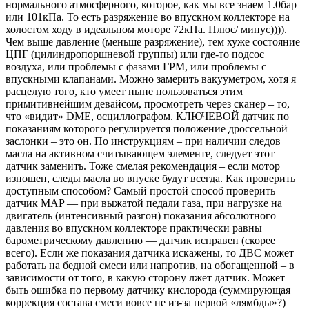
нормального атмосферного, которое, как мы все знаем 1.0бар
или 101кПа. То есть разряжение во впускном коллекторе на
холостом ходу в идеальном моторе 72кПа. Плюс/ минус)))).
Чем выше давление (меньше разряжение), тем хуже состояние
ЦПГ (цилиндропоршневой группы) или где-то подсос
воздуха, или проблемы с фазами ГРМ, или проблемы с
впускными клапанами. Можно замерить вакууметром, хотя я
расцелую того, кто умеет ныне пользоваться этим
примитивнейшим девайсом, просмотреть через сканер – то,
что «видит» DME, осциллографом. КЛЮЧЕВОЙ датчик по
показаниям которого регулируется положение дроссельной
заслонки – это он. По инструкциям – при наличии следов
масла на активном считывающем элементе, следует этот
датчик заменить. Тоже смелая рекомендация – если мотор
изношен, следы масла во впуске будут всегда. Как проверить
доступным способом? Самый простой способ проверить
датчик MAP — при выжатой педали газа, при нагрузке на
двигатель (интенсивный разгон) показания абсолютного
давления во впускном коллекторе практически равны
барометрическому давлению — датчик исправен (скорее
всего). Если же показания датчика искажены, то ДВС может
работать на бедной смеси или напротив, на обогащенной – в
зависимости от того, в какую сторону лжет датчик. Может
быть ошибка по первому датчику кислорода (суммирующая
коррекция состава смеси вовсе не из-за первой «лямбды»?)