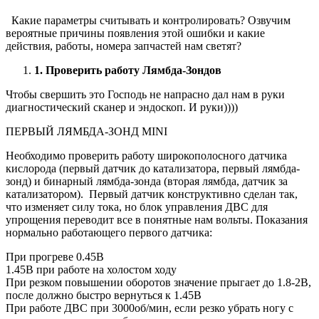
Какие параметры считывать и контролировать? Озвучим
вероятные причины появления этой ошибки и какие
действия, работы, номера запчастей нам светят?
1. Проверить работу Лямбда-Зондов
Чтобы свершить это Господь не напрасно дал нам в руки
диагностический сканер и эндоскоп. И руки))))
ПЕРВЫЙ ЛЯМБДА-ЗОНД MINI
Необходимо проверить работу широкополосного датчика
кислорода (первый датчик до катализатора, первый лямбда-
зонд) и бинарный лямбда-зонда (вторая лямбда, датчик за
катализатором). Первый датчик конструктивно сделан так,
что изменяет силу тока, но блок управления ДВС для
упрощения переводит все в понятные нам вольты. Показания
нормально работающего первого датчика:
При прогреве 0.45В
1.45В при работе на холостом ходу
При резком повышении оборотов значение прыгает до 1.8-2В,
после должно быстро вернуться к 1.45В
При работе ДВС при 3000об/мин, если резко убрать ногу с