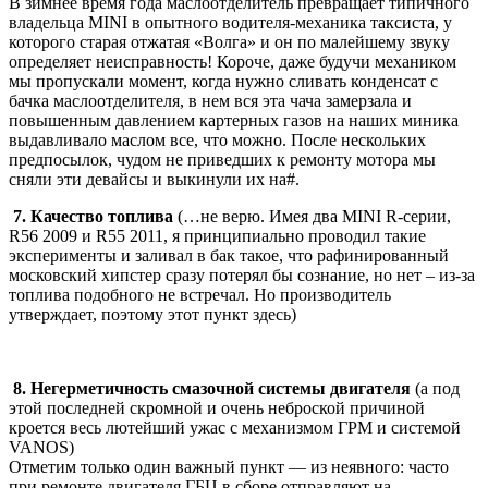
В зимнее время года маслоотделитель превращает типичного
владельца MINI в опытного водителя-механика таксиста, у
которого старая отжатая «Волга» и он по малейшему звуку
определяет неисправность! Короче, даже будучи механиком
мы пропускали момент, когда нужно сливать конденсат с
бачка маслоотделителя, в нем вся эта чача замерзала и
повышенным давлением картерных газов на наших миника
выдавливало маслом все, что можно. После нескольких
предпосылок, чудом не приведших к ремонту мотора мы
сняли эти девайсы и выкинули их на#.
7. Качество топлива
(…не верю. Имея два MINI R-серии,
R56 2009 и R55 2011, я принципиально проводил такие
эксперименты и заливал в бак такое, что рафинированный
московский хипстер сразу потерял бы сознание, но нет – из-за
топлива подобного не встречал. Но производитель
утверждает, поэтому этот пункт здесь)
8. Негерметичность смазочной системы двигателя
(а под
этой последней скромной и очень неброской причиной
кроется весь лютейший ужас с механизмом ГРМ и системой
VANOS)
Отметим только один важный пункт — из неявного: часто
при ремонте двигателя ГБЦ в сборе отправляют на