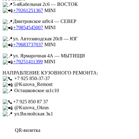
5-яКабельная 2с6 — ВОСТОК
+79261251367
MINI
Дмитровское ш9с4 — СЕВЕР
+79854545007
MINI
ул. Автозаводская 20с8 — ЮГ
+79683737037
MINI
ул. Ярмарочная 4А — МЫТИЩИ
+79251411399
MINI
НАПРАВЛЕНИЕ КУЗОВНОГО РЕМОНТА:
+7 925 850-37-37
@Kuzova_Remont
Осташковское ш1с10
+7 925 850 87 37
@Kuzova_Okras
ул.Вилюйская 3к1
QR-визитка