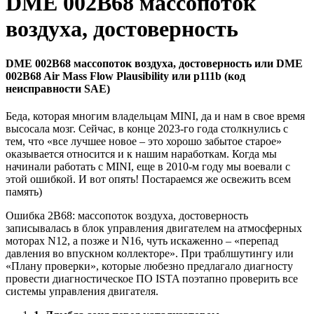
DME 002B68 массопоток
воздуха, достоверность
DME 002B68 массопоток воздуха, достоверность или DME
002B68 Air Mass Flow Plausibility или p111b (код
неисправности SAE)
Беда, которая многим владельцам MINI, да и нам в свое время
высосала мозг. Сейчас, в конце 2023-го года столкнулись с
тем, что «все лучшее новое – это хорошо забытое старое»
оказывается относится и к нашим наработкам. Когда мы
начинали работать с MINI, еще в 2010-м году мы воевали с
этой ошибкой. И вот опять! Постараемся же освежить всем
память)
Ошибка 2B68: массопоток воздуха, достоверность
записывалась в блок управления двигателем на атмосферных
моторах N12, а позже и N16, чуть искаженно – «перепад
давления во впускном коллекторе». При траблшутингу или
«Плану проверки», которые любезно предлагало диагносту
провести диагностическое ПО ISTA поэтапно проверить все
системы управления двигателя.