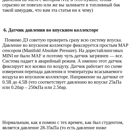
серьезно не повезло или же вы заливаете в топливный бак
такой шмурдяк, что вам эта статья ни к чему)
6. Датчик давления во впускном коллекторе
Помимо ДЗ советую проверить сразу всю систему впуска.
Давление во впускном коллекторе фиксируется простым MAP
сенсором (Manifold Absolute Pressure). На дорестайлинговых
MINI не было MAF и поэтому чуть датчик загрязнен — все.
Система падает в аварийный режим. А именно этот датчик
фиксирует все косяки по воздуху. Датчик работает по схеме
измерения перепада давления и температуры всасываемого
воздуха во впускном коллекторе. Напряжение на датчике от
0.5В до 4.5В (что соответствует давлению во впуске 25кПа
или 0.2бар – 250кПа или 2.5бар.
Нормальным, как я помню с тех времен, как был студентом,
является давление 28-35кПа (то есть давление ниже