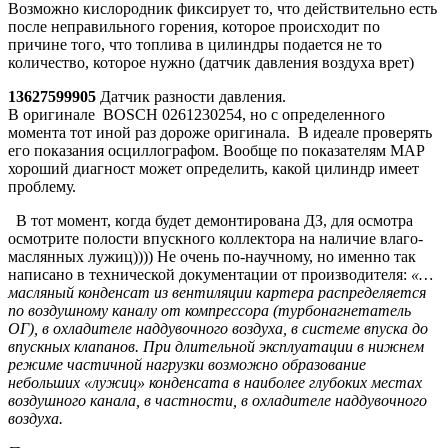
Возможно кислородник фиксирует то, что действительно есть
после неправильного горения, которое происходит по
причине того, что топлива в цилиндры подается не то
количество, которое нужно (датчик давления воздуха врет)
13627599905
Датчик разности давления.
В оригинале BOSCH 0261230254, но с определенного
момента тот иной раз дороже оригинала. В идеале проверять
его показания осциллографом. Вообще по показателям MAP
хороший диагност может определить, какой цилиндр имеет
проблему.
В тот момент, когда будет демонтирована ДЗ, для осмотра
осмотрите полости впускного коллектора на наличие влаго-
маслянных лужиц)))) Не очень по-научному, но именно так
написано в технической документации от производителя:
«…
масляный конденсат из вентиляции картера распределяется
по воздушному каналу от компрессора (турбонагнетатель
ОГ), в охладителе наддувочного воздуха, в системе впуска до
впускных клапанов. При длительной эксплуатации в нижнем
режиме частичной нагрузки возможно образование
небольших «лужиц» конденсата в наиболее глубоких местах
воздушного канала, в частности, в охладителе наддувочного
воздуха.