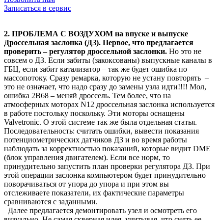
Записаться в сервис
2. ПРОБЛЕМА С ВОЗДУХОМ на впуске и выпуске
Дроссельная заслонка (ДЗ). Первое, что предлагается
проверить – регулятор дроссельной заслонки.
Но это не
совсем о ДЗ. Если забиты (закоксованы) выпускные каналы в
ГБЦ, если забит катализатор – так же будет ошибка по
массопотоку. Сразу ремарка, которую не устану повторять –
это не означает, что надо сразу до замены узла идти!!!! Мол,
ошибка 2B68 – меняй дроссель. Тем более, что на
атмосферных моторах N12 дроссельная заслонка используется
в работе постольку поскольку. Эти моторы оснащены
Valvetronic. О этой системе так же была отдельная статья.
Последовательность: считать ошибки, вывести показания
потенциометрических датчиков ДЗ и во время работы
наблюдать за корректностью показаний, которые видит DME
(блок управления двигателем). Если все норм, то
принудительно запустить план проверки регулятора ДЗ. При
этой операции заслонка компьютером будет принудительно
поворачиваться от упора до упора и при этом вы
отслеживаете показатели, их фактические параметры
сравниваются с заданными.
Далее предлагается демонтировать узел и осмотреть его
визуально. Не самая скверная идея, учитывая, что снять ее