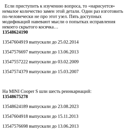
Если приступить к изучению вопроса, то «нарисуется»
немалое количество замен этой детали. Один раз изготовить
по-человечески не про этот узел. Пять доступных
модификаций навевают мысли о попытках исправления
некоего скрытого косячка…
13548624190
13547604919 выпускали до 25.02.2014
13547576697 выпускали до 13.06.2013
13547557222 выпускали до 03.02.2009
13547574379 выпускали до 15.03.2007
На MINI Cooper S шли шесть реинкарнаций:
13548675278
13548624189 выпускали до 23.08.2023
13547604918 выпускали до 15.11.2013
13547576698 выпускали до 13.06.2013