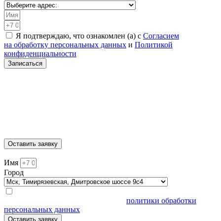
Я подтверждаю, что ознакомлен (а) с
Согласием
на обработку персональных данных
и
Политикой
конфиденциальности
Записаться
Санкт-Петербург, Академическая, Шафировский проспект
30с9
Москва, Нижегородская, ул. 5-я Кабельная 2с6
МЫТИЩИ, ул. Ярмарочная 4А
Москва, Автозаводская, ул. Автозаводская 20с8
Москва, Тимирязевская, Дмитровское шоссе 9с4
Оставить заявку
Имя
Город
Нажимая кнопку "Задать вопрос", я подтверждаю, что я
ознакомлен и согласен с условиями
политики обработки
персональных данных
.
Оставить заявку