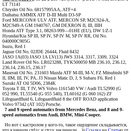
LT 71141
Chrysler Oil No. 68157995AA, ATF+4
Daihatsu AMMIX ATF D-III Multi D3-SP
Ford MERCON® ULV ATF, MERCON SP, M2C924-A,
M2C949-A GM 1940767, GM DEXRON II, III, IIIH
Honda ATF Type 3.1, 08263-999—01HE (EU), DW 1/Z-1
Hyundai/Kia SP III, SP IV, SP IV M, SP IV RR, Oil No.
040000C905G
Isuzu, Red 1
Jaguar Oil No. 02JDE 26444, Fluid 8432
JASO 1A(03) JASO 1A LV(13) JWS 3314, 3317, 3309, 3324
Land Rover Oil No. LR023288, TYK500050 MB 236.10, 236.12,
236.14, 236.15, 236.17
Maserati Oil No. 231603 Mazda ATF M-III, M-V, FZ Mitsubishi SP
II, IIM, III, IV, PA, J3 Nissan Matic D, J, S Subaru F6, Red 1
Suzuki AT Oil 5D06, 2384K
Toyota T III, T IV, WS Volvo 1161540 VW / Audi TL52990 (G
052 990, TL55540 (G 055 540), TL60162 (G 060 162) ZF
Lifeguardfluid 6, Lifeguardfluid 8 the OFF ROAD application
Volvo 97342 (AT 102) Porsche.
7 and 9 speed automatics from Mercedes Benz, and 8 and 9-
speed automatics from Audi, BMW, Mini-Cooper.
Но вот с кастролом у кого-то, такое ощущение складывается,
что клавиши ctrl+c и ctr+v заклинили…))
Ссылка
на
Стать
ю от