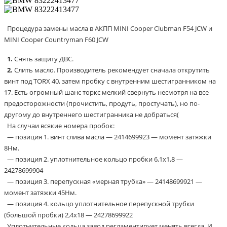
Процедура замены масла в АКПП MINI Cooper Clubman F54 JCW и
MINI Cooper Countryman F60 JCW
1.
Снять защиту ДВС.
2.
Слить масло. Производитель рекомендует сначала открутить
винт под TORX 40, затем пробку с внутренним шестигранником на
17. Есть огромный шанс торкс мелкий свернуть несмотря на все
предосторожности (прочистить, продуть, простучать), но по-
другому до внутреннего шестигранника не добраться(
На случаи всякие номера пробок:
— позиция 1. винт слива масла — 2414699923 — момент затяжки
8Нм.
— позиция 2. уплотнительное кольцо пробки 6,1х1,8 —
24278699904
— позиция 3. перепускная «мерная трубка» — 24148699921 —
момент затяжки 45Нм.
— позиция 4. кольцо уплотнительное перепускной трубки
(большой пробки) 2,4х18 — 24278699922
Уплотнительные кольца завод регламентирует менять всегда. И