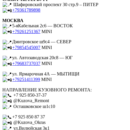
Шафировский проспект 30 стр.9 – ПИТЕР
+79361789898
МОСКВА
5-яКабельная 2с6 — ВОСТОК
+79261251367
MINI
Дмитровское ш9с4 — СЕВЕР
+79854545007
MINI
ул. Автозаводская 20с8 — ЮГ
+79683737037
MINI
ул. Ярмарочная 4А — МЫТИЩИ
+79251411399
MINI
НАПРАВЛЕНИЕ КУЗОВНОГО РЕМОНТА:
+7 925 850-37-37
@Kuzova_Remont
Осташковское ш1с10
+7 925 850 87 37
@Kuzova_Okras
ул.Вилюйская 3к1