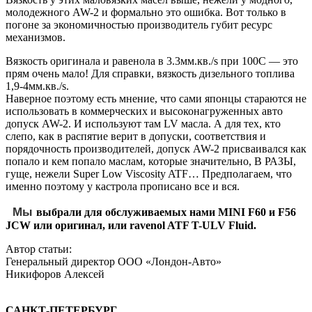
молодежного AW-2 и формально это ошибка. Вот только в
погоне за экономичностью производитель губит ресурс
механизмов.
Вязкость оригинала и равенола в 3.3мм.кв./s при 100С — это
прям очень мало! Для справки, вязкость дизельного топлива
1,9-4мм.кв./s.
Наверное поэтому есть мнение, что сами японцы стараются не
использовать в коммерческих и высоконагруженных авто
допуск AW-2. И используют там LV масла. А для тех, кто
слепо, как в распятие верит в допуски, соответствия и
порядочность производителей, допуск AW-2 присваивался как
попало и кем попало маслам, которые значительно, В РАЗЫ,
гуще, нежели Super Low Viscosity ATF… Предполагаем, что
именно поэтому у кастрола прописано все и вся.
Мы
выбрали для обслуживаемых нами MINI F60 и F56
JCW или оригинал, или ravenol ATF T-ULV Fluid.
Автор статьи:
Генеральный директор ООО «Лондон-Авто»
Никифоров Алексей
САНКТ-ПЕТЕРБУРГ