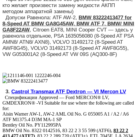
кто желает произвести замену жидкости АКПП
методом аппаратной замены)
Допуски Равенола: ATF AW-2,
BMW 83222413477 for
8-Speed AT BMW GA8G45AW, BMW ATF 7, BMW/ MINI
GA8F22AW
, Citroen EAT8, MINI Cooper CVT — здесь у
равенола отдельное, PSA 1635056080 (8-Speed AT PSA
AMN8/ ATN8/ AXN8), VOLVO 31492172 (8-Speed AT
AWF8G45), VOLVO 31492173 (8-Speed AT AWF8G55),
VW G053001A2 (8-Speed AT VW 09S (AQ300-8F)
3.
Castrol Transmax ATF Dextron — VI Mercon LV
Спецификации Approved — Ford MERCON® LV,
GMDEXRON® -VI Suitable for use where the following are called
for:
Aisin Warner AW-1, AW-2 AML Oil No. G 055005 A1 / A2 / A6
ATF M1375.4 D3M MA-1 SP
Bentley Oil No. PY112995PA
BMW Oil No. 8322 0142516, 83 22 2 3 55 599 (ATF6),
83 22 2
413 477 (ATF7)
, 83 22 2 289 720 (ATF3+), ETL 7045E, LA 2634,