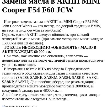
Замена масла в АКПП MINI
Cooper F54 F60 JCW
Интервал замены масла в АКПП на MINI Cooper F54 F60
John Cooper Works — как всегда, по доброй традиции BMW,
на весь период службы автомобиля))
Однако, масло АКПП следует обновлять при каждой
четвертой замене масла (при замене моторного масла каждые
15000км или 18 месяцев).
ТО ЕСТЬ НЕОБХОДИМО «ОБНОВЛЯТЬ» МАЛО В
АКПП КАЖДЫЕ 60 000 км.
При этом, как именно его обновлять, аппаратно —
полностью или же методом частичной замены производитель
уточнить поленился.
Информация взята с ISTA из раздела Периодичность
технического обслуживания для стран с низким качеством
топлива (SA988/ SA8KE, SA8KM, SA984, SA8KK, SA8KL,
SA8KP, SA8KH) Да и вообще, абсурдные рекомендации
производителя менять моторное масло раз в 30000км, а
воздушный фильтр раз в 48000км….
А вообще сразу стоит отметить, что рекомендациям завода-
изготовителя мы следуем! Но не всегда…