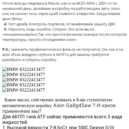
Почти всегда следовать)) Масло, как и на ВСЕХ MINI с 2001-го по
нынешний день, доливаем в коробку на работающем авто, пока
оно не начнет течь через край сливного отверстия. Закручиваем
винт (8Нм).
4.
Тест-драйв. Контроль подтеков. Устанавливаем защиту ДВС.
5.
Сбросить коды ошибок. Спорно. Это если вы их
«поназаписывали») Так что при отключении сканера после контроля
температуры, просто отсоединяем комп.
P
.S.:
заменить профилактически фильтр не получится. Он, как и на
всех эFках внедрен глубоко в АКПП и для замены требуется
разобрать и собрать коробку.
Какое масло, собственно заливать в 8-ми ступенчатую
Aisin Ga8g45aw ? И какое
автоматическую коробку
применяем мы?
Для АКПП типа ATF
сейчас применяются всего 3 вида
жидкостей:
1. Высокой вязкости 7-8,5сСт при 100С
Dexron II/III