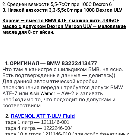
2. Средней вязкости 5,5-7сСт при 100С
Dexron 6
3. Низкой вязкости 3,3-5,5сСт при 100С
Dexron ULV
Короче — вместо BMW ATF 7 можно лить ЛЮБОЕ
масло с допуском
Dexron Mercon ULV — маловязкие
масла для 8-ст айсин.
1. ОРИГИНАЛ — BMW 83222413477
Что там в канистре с шильдиком БМВ, не ясно.
Есть подтвержденные данные — делитесь))
Для данной автоматической коробки
переключения передач требуется допуск BMW
ATF-7 или
AW-2 и заливать
Aisin Warner —
необходимо то, что подходит по допускам и
соответствиям.
2.
RAVENOL ATF T-ULV Fluid
тара 1 литр — 1211146-001
тара 4 литра — 1222246-004
тара 10 литров 1211146-010 (для особо фанатичных,