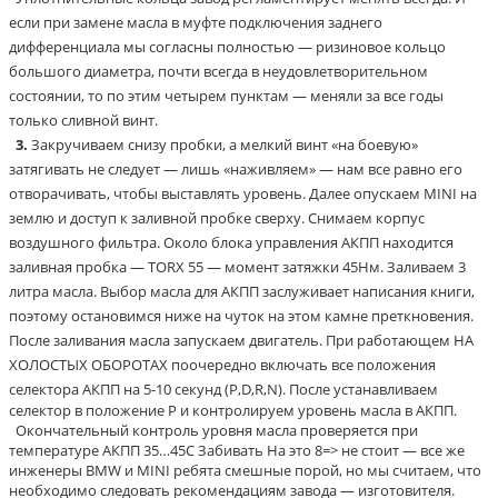
если при замене масла в муфте подключения заднего
дифференциала мы согласны полностью — ризиновое кольцо
большого диаметра, почти всегда в неудовлетворительном
состоянии, то по этим четырем пунктам — меняли за все годы
только сливной винт.
3.
Закручиваем снизу пробки, а мелкий винт «на боевую»
затягивать не следует — лишь «наживляем» — нам все равно его
отворачивать, чтобы выставлять уровень. Далее опускаем MINI на
землю и доступ к заливной пробке сверху. Снимаем корпус
воздушного фильтра. Около блока управления АКПП находится
заливная пробка — TORX 55 — момент затяжки 45Нм. Заливаем 3
литра масла. Выбор масла для АКПП заслуживает написания книги,
поэтому остановимся ниже на чуток на этом камне преткновения.
После заливания масла запускаем двигатель. При работающем НА
ХОЛОСТЫХ ОБОРОТАХ поочередно включать все положения
селектора АКПП на 5-10 секунд (P,D,R,N)
. После устанавливаем
селектор в положение Р и контролируем уровень масла в АКПП.
Окончательный контроль уровня масла проверяется при
температуре АКПП 35…45С Забивать На это 8=> не стоит — все же
инженеры BMW и MINI ребята смешные порой, но мы считаем, что
необходимо следовать рекомендациям завода — изготовителя.