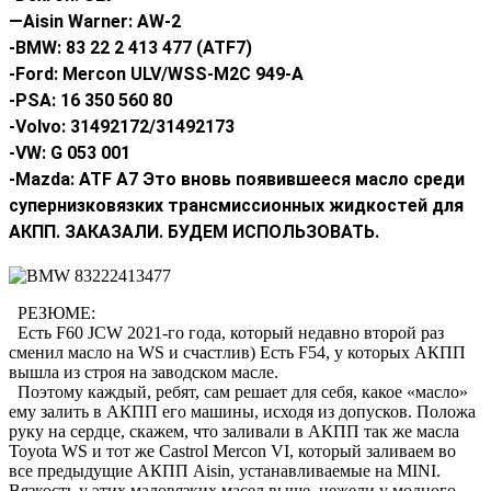
—
Aisin Warner: AW-2
-BMW: 83 22 2 413 477 (ATF7)
-Ford: Mercon ULV/WSS-M2C 949-A
-PSA: 16 350 560 80
-Volvo: 31492172/31492173
-VW: G 053 001
-Mazda: ATF A7 Это вновь появившееся масло среди
супернизковязких трансмиссионных жидкостей для
АКПП.
ЗАКАЗАЛИ. БУДЕМ ИСПОЛЬЗОВАТЬ.
РЕЗЮМЕ:
Есть F60 JCW 2021-го года, который недавно второй раз
сменил масло на WS и счастлив) Есть F54, у которых АКПП
вышла из строя на заводском масле.
Поэтому каждый, ребят, сам решает для себя, какое «масло»
ему залить в АКПП его машины, исходя из допусков. Положа
руку на сердце, скажем, что заливали в АКПП так же масла
Toyota WS и тот же Castrol Mercon VI, который заливаем во
все предыдущие АКПП Aisin, устанавливаемые на MINI.
Вязкость у этих маловязких масел выше, нежели у модного,