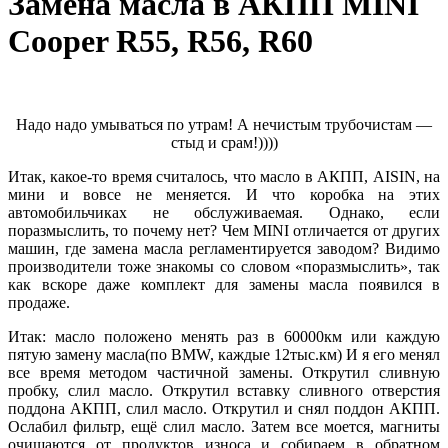
Замена масла в АКПП MINI
Cooper R55, R56, R60
Надо надо умываться по утрам! А нечистым трубочистам —
стыд и срам!))))
Итак, какое-то время считалось, что масло в АКПП, AISIN, на
мини и вовсе не меняется. И что коробка на этих
автомобильчиках не обслуживаемая. Однако, если
поразмыслить, то почему нет? Чем MINI отличается от других
машин, где замена масла регламентируется заводом? Видимо
производители тоже знакомы со словом «поразмыслить», так
как вскоре даже комплект для замены масла появился в
продаже.
Итак: масло положено менять раз в 60000км или каждую
пятую замену масла(по BMW, каждые 12тыс.км) И я его менял
все время методом частичной замены. Открутил сливную
пробку, слил масло. Открутил вставку сливного отверстия
поддона АКПП, слил масло. Открутил и снял поддон АКПП.
Ослабил фильтр, ещё слил масло. Затем все моется, магниты
очищаются от продуктов износа и собираем в обратном