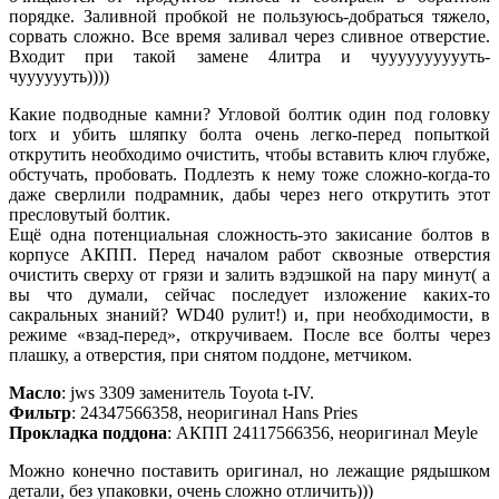
порядке. Заливной пробкой не пользуюсь-добраться тяжело,
сорвать сложно. Все время заливал через сливное отверстие.
Входит при такой замене 4литра и чууууууууууть-
чууууууть))))
Какие подводные камни? Угловой болтик один под головку
torx и убить шляпку болта очень легко-перед попыткой
открутить необходимо очистить, чтобы вставить ключ глубже,
обстучать, пробовать. Подлезть к нему тоже сложно-когда-то
даже сверлили подрамник, дабы через него открутить этот
пресловутый болтик.
Ещё одна потенциальная сложность-это закисание болтов в
корпусе АКПП. Перед началом работ сквозные отверстия
очистить сверху от грязи и залить вэдэшкой на пару минут( а
вы что думали, сейчас последует изложение каких-то
сакральных знаний? WD40 рулит!) и, при необходимости, в
режиме «взад-перед», откручиваем. После все болты через
плашку, а отверстия, при снятом поддоне, метчиком.
Масло
: jws 3309 заменитель Toyota t-IV.
Фильтр
: 24347566358, неоригинал Hans Pries
Прокладка поддона
: АКПП 24117566356, неоригинал Meyle
Можно конечно поставить оригинал, но лежащие рядышком
детали, без упаковки, очень сложно отличить)))