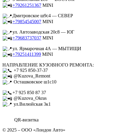
+79261251367
MINI
Дмитровское ш9с4 — СЕВЕР
+79854545007
MINI
ул. Автозаводская 20с8 — ЮГ
+79683737037
MINI
ул. Ярмарочная 4А — МЫТИЩИ
+79251411399
MINI
НАПРАВЛЕНИЕ КУЗОВНОГО РЕМОНТА:
+7 925 850-37-37
@Kuzova_Remont
Осташковское ш1с10
+7 925 850 87 37
@Kuzova_Okras
ул.Вилюйская 3к1
QR-визитка
© 2025 – ООО «Лондон Авто»