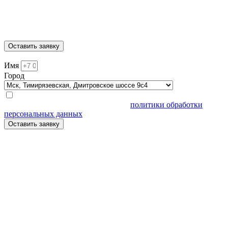
Москва, Нижегородская, ул. 5-я Кабельная 2с6
МЫТИЩИ, ул. Ярмарочная 4А
Москва, Автозаводская, ул. Автозаводская 20с8
Москва, Тимирязевская, Дмитровское шоссе 9с4
Оставить заявку
Имя
Город
Нажимая кнопку "Задать вопрос", я подтверждаю, что я
ознакомлен и согласен с условиями
политики обработки
персональных данных
.
Оставить заявку