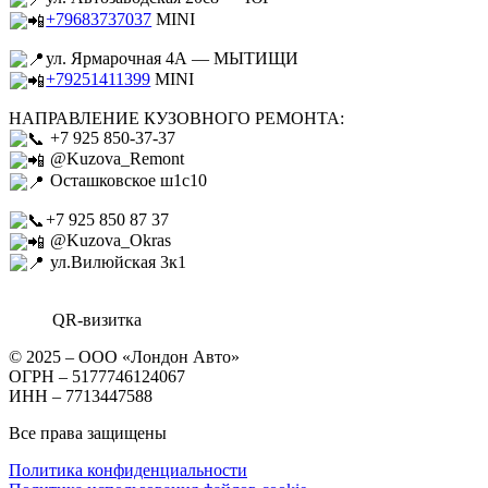
+79683737037
MINI
ул. Ярмарочная 4А — МЫТИЩИ
+79251411399
MINI
НАПРАВЛЕНИЕ КУЗОВНОГО РЕМОНТА:
+7 925 850-37-37
@Kuzova_Remont
Осташковское ш1с10
+7 925 850 87 37
@Kuzova_Okras
ул.Вилюйская 3к1
QR-визитка
© 2025 – ООО «Лондон Авто»
ОГРН – 5177746124067
ИНН – 7713447588
Все права защищены
Политика конфиденциальности