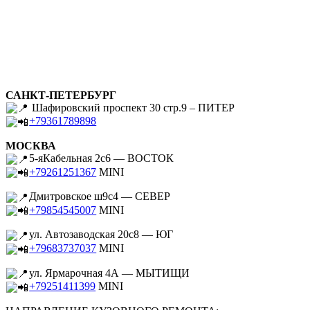
САНКТ-ПЕТЕРБУРГ
Шафировский проспект 30 стр.9 – ПИТЕР
+79361789898
МОСКВА
5-яКабельная 2с6 — ВОСТОК
+79261251367
MINI
Дмитровское ш9с4 — СЕВЕР
+79854545007
MINI
ул. Автозаводская 20с8 — ЮГ
+79683737037
MINI
ул. Ярмарочная 4А — МЫТИЩИ
+79251411399
MINI