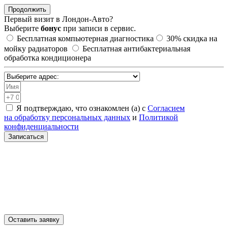
Продолжить
Первый визит в
Лондон-Авто?
Выберите
бонус
при записи в сервис.
Бесплатная компьютерная диагностика
30%
скидка на
мойку радиаторов
Бесплатная антибактериальная
обработка кондиционера
Я подтверждаю, что ознакомлен (а) с
Согласием
на обработку персональных данных
и
Политикой
конфиденциальности
Записаться
Санкт-Петербург, Академическая, Шафировский проспект
30с9
Москва, Нижегородская, ул. 5-я Кабельная 2с6
МЫТИЩИ, ул. Ярмарочная 4А
Москва, Автозаводская, ул. Автозаводская 20с8
Москва, Тимирязевская, Дмитровское шоссе 9с4
Оставить заявку