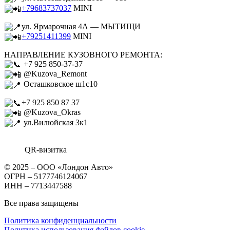
+79683737037
MINI
ул. Ярмарочная 4А — МЫТИЩИ
+79251411399
MINI
НАПРАВЛЕНИЕ КУЗОВНОГО РЕМОНТА:
+7 925 850-37-37
@Kuzova_Remont
Осташковское ш1с10
+7 925 850 87 37
@Kuzova_Okras
ул.Вилюйская 3к1
QR-визитка
© 2025 – ООО «Лондон Авто»
ОГРН – 5177746124067
ИНН – 7713447588
Все права защищены
Политика конфиденциальности
Политика использования файлов cookie