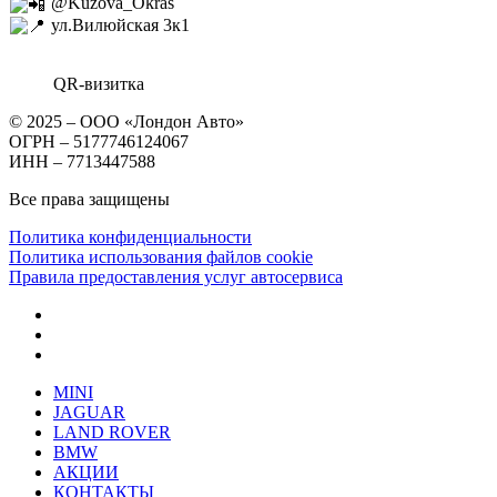
@Kuzova_Okras
ул.Вилюйская 3к1
QR-визитка
© 2025 – ООО «Лондон Авто»
ОГРН – 5177746124067
ИНН – 7713447588
Все права защищены
Политика конфиденциальности
Политика использования файлов cookie
Правила предоставления услуг автосервиса
MINI
JAGUAR
LAND ROVER
BMW
АКЦИИ
КОНТАКТЫ