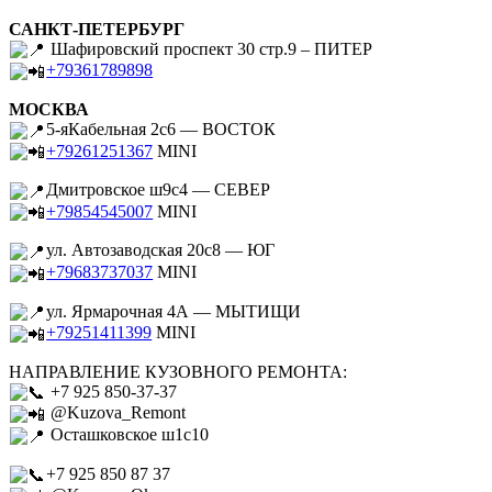
САНКТ-ПЕТЕРБУРГ
Шафировский проспект 30 стр.9 – ПИТЕР
+79361789898
МОСКВА
5-яКабельная 2с6 — ВОСТОК
+79261251367
MINI
Дмитровское ш9с4 — СЕВЕР
+79854545007
MINI
ул. Автозаводская 20с8 — ЮГ
+79683737037
MINI
ул. Ярмарочная 4А — МЫТИЩИ
+79251411399
MINI
НАПРАВЛЕНИЕ КУЗОВНОГО РЕМОНТА:
+7 925 850-37-37
@Kuzova_Remont
Осташковское ш1с10
+7 925 850 87 37