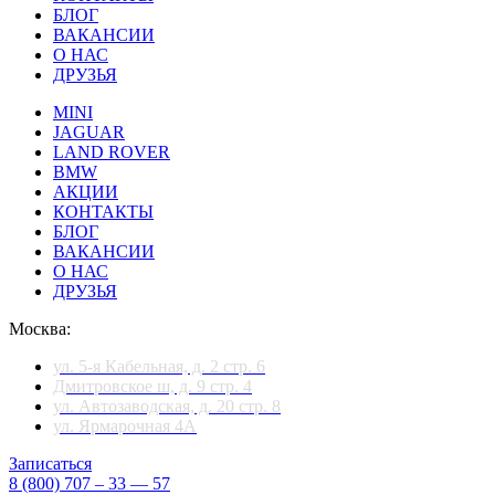
БЛОГ
ВАКАНСИИ
О НАС
ДРУЗЬЯ
MINI
JAGUAR
LAND ROVER
BMW
АКЦИИ
КОНТАКТЫ
БЛОГ
ВАКАНСИИ
О НАС
ДРУЗЬЯ
Москва:
ул. 5-я Кабельная, д. 2 стр. 6
Дмитровское ш, д. 9 стр. 4
ул. Автозаводская, д. 20 стр. 8
ул. Ярмарочная 4А
Записаться
8 (800) 707 – 33 — 57