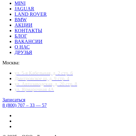
MINI
JAGUAR
LAND ROVER
BMW
АКЦИИ
КОНТАКТЫ
БЛОГ
ВАКАНСИИ
О НАС
ДРУЗЬЯ
Москва:
ул. 5-я Кабельная, д. 2 стр. 6
Дмитровское ш, д. 9 стр. 4
ул. Автозаводская, д. 20 стр. 8
ул. Ярмарочная 4А
Записаться
8 (800) 707 – 33 — 57