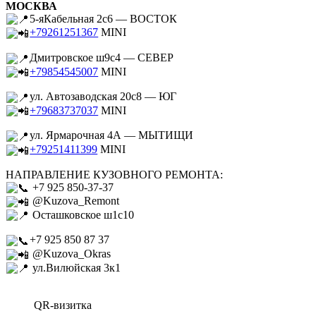
МОСКВА
5-яКабельная 2с6 — ВОСТОК
+79261251367
MINI
Дмитровское ш9с4 — СЕВЕР
+79854545007
MINI
ул. Автозаводская 20с8 — ЮГ
+79683737037
MINI
ул. Ярмарочная 4А — МЫТИЩИ
+79251411399
MINI
НАПРАВЛЕНИЕ КУЗОВНОГО РЕМОНТА:
+7 925 850-37-37
@Kuzova_Remont
Осташковское ш1с10
+7 925 850 87 37
@Kuzova_Okras
ул.Вилюйская 3к1
QR-визитка