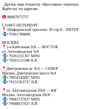
Друзья, наш техцентр «Ярославка» переехал.
Ждём вас по адресам:
88007073757
САНКТ-ПЕТЕРБУРГ
Шафировский проспект 30 стр.9 – ПИТЕР
+79361789898
МОСКВА
5-я Кабельная 2с6 — ВОСТОК
ул. Автозаводская 5с6
+79261251367 MINI
+79261121348 JLR
Дмитровское ш. 9с4 — СЕВЕР
Москва, Дмитровское шоссе 9с4
+79854545007 MINI
+79151563737 JLR
ул. Автозаводская 20с8 — ЮГ
Москва, Автозаводская 20с8
+79683737037 MINI
+79688037037 JLR