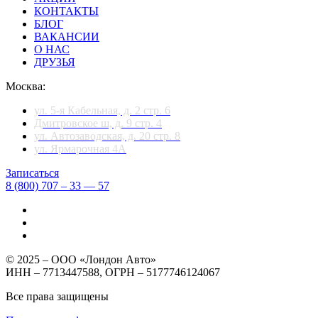
КОНТАКТЫ
БЛОГ
ВАКАНСИИ
О НАС
ДРУЗЬЯ
Москва:
ул. 5-я Кабельная, д. 2 стр. 6
Дмитровское ш, д. 9 стр. 4
ул. Автозаводская, д. 20 стр. 8
ул. Ярмарочная 4А
Записаться
8 (800) 707 – 33 — 57
© 2025 – ООО «Лондон Авто»
ИНН – 7713447588, ОГРН – 5177746124067
Все права защищены