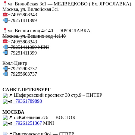
ул. Вилюйская 3с1 — МЕДВЕДКОВО ( Ex. ЯРОСЛАВКА)
Москва, ул. Вилюйская 3с1
+74955808343
+79251411399
ул. Вешних вод 4с140 — ЯРОСЛАВКА
Москва, ул. Вешних вод 4с140
+74955808343
+79251411399 MINI
+79251411399
Колл-Центр
+79255903737
+79255603737
САНКТ-ПЕТЕРБУРГ
Шафировский проспект 30 стр.9 – ПИТЕР
+79361789898
МОСКВА
5-яКабельная 2с6 — ВОСТОК
+79261251367
MINI
Дмитровское ш9с4 — СЕВЕР