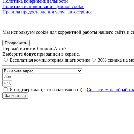
Политика конфиденциальности
Политика использования файлов cookie
Правила предоставления услуг автосервиса
Мы используем cookie для корректной работы нашего сайта и се
Продолжить
Первый визит в
Лондон-Авто?
Выберите
бонус
при записи в сервис.
Бесплатная компьютерная диагностика
30%
скидка на м
Я подтверждаю, что ознакомлен (а) с
Согласием на обработ
Записаться
Санкт-Петербург, Академическая, Шафировский проспект 30с9
Москва, Нижегородская, ул. 5-я Кабельная 2с6
МЫТИЩИ, ул. Ярмарочная 4А
Москва, Автозаводская, ул. Автозаводская 20с8
Москва, Тимирязевская, Дмитровское шоссе 9с4