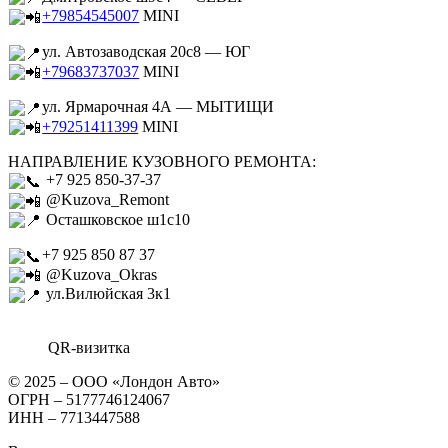
+79854545007
MINI
ул. Автозаводская 20с8 — ЮГ
+79683737037
MINI
ул. Ярмарочная 4А — МЫТИЩИ
+79251411399
MINI
НАПРАВЛЕНИЕ КУЗОВНОГО РЕМОНТА:
+7 925 850-37-37
@Kuzova_Remont
Осташковское ш1с10
+7 925 850 87 37
@Kuzova_Okras
ул.Вилюйская 3к1
QR-визитка
© 2025 – ООО «Лондон Авто»
ОГРН – 5177746124067
ИНН – 7713447588