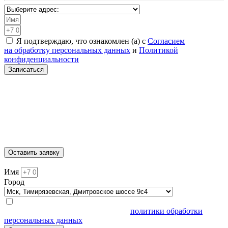
Я подтверждаю, что ознакомлен (а) с
Согласием
на обработку персональных данных
и
Политикой
конфиденциальности
Записаться
Санкт-Петербург, Академическая, Шафировский проспект
30с9
Москва, Нижегородская, ул. 5-я Кабельная 2с6
МЫТИЩИ, ул. Ярмарочная 4А
Москва, Автозаводская, ул. Автозаводская 20с8
Москва, Тимирязевская, Дмитровское шоссе 9с4
Оставить заявку
Имя
Город
Нажимая кнопку "Задать вопрос", я подтверждаю, что я
ознакомлен и согласен с условиями
политики обработки
персональных данных
.