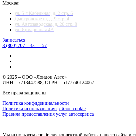
Москва:
ул. 5-я Кабельная, д. 2 стр. 6
Дмитровское ш, д. 9 стр. 4
ул. Автозаводская, д. 20 стр. 8
ул. Ярмарочная 4А
Записаться
8 (800) 707 – 33 — 57
© 2025 – ООО «Лондон Авто»
ИНН – 7713447588, ОГРН – 5177746124067
Все права защищены
Политика конфиденциальности
Политика использования файлов cookie
Правила предоставления услуг автосервиса
Мы используем cookie для корректной работы нашего сайта и се