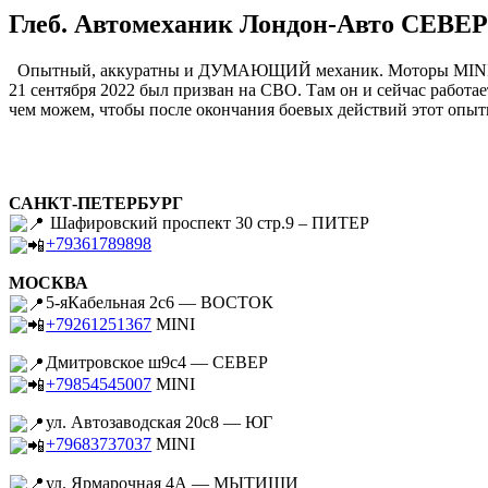
Глеб. Автомеханик Лондон-Авто СЕВЕР
Опытный, аккуратны и ДУМАЮЩИЙ механик. Моторы MINI Гл
21 сентября 2022 был призван на СВО. Там он и сейчас работа
чем можем, чтобы после окончания боевых действий этот опыт
САНКТ-ПЕТЕРБУРГ
Шафировский проспект 30 стр.9 – ПИТЕР
+79361789898
МОСКВА
5-яКабельная 2с6 — ВОСТОК
+79261251367
MINI
Дмитровское ш9с4 — СЕВЕР
+79854545007
MINI
ул. Автозаводская 20с8 — ЮГ
+79683737037
MINI
ул. Ярмарочная 4А — МЫТИЩИ