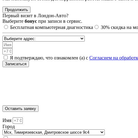
Продолжить
Первый визит в
Лондон-Авто?
Выберите
бонус
при записи в сервис.
Бесплатная компьютерная диагностика
30%
скидка на м
Я подтверждаю, что ознакомлен (а) с
Согласием на обработ
Записаться
Санкт-Петербург, Академическая, Шафировский проспект 30с9
Москва, Нижегородская, ул. 5-я Кабельная 2с6
МЫТИЩИ, ул. Ярмарочная 4А
Москва, Автозаводская, ул. Автозаводская 20с8
Москва, Тимирязевская, Дмитровское шоссе 9с4
Оставить заявку
Имя
Город