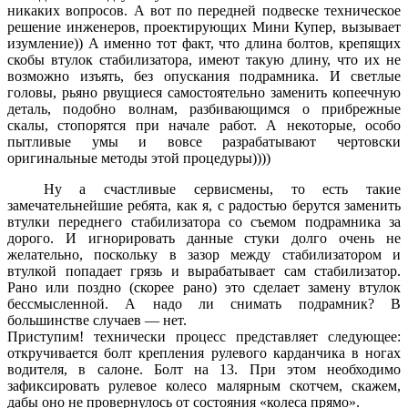
никаких вопросов. А вот по передней подвеске техническое
решение инженеров, проектирующих Мини Купер, вызывает
изумление)) А именно тот факт, что длина болтов, крепящих
скобы втулок стабилизатора, имеют такую длину, что их не
возможно изъять, без опускания подрамника. И светлые
головы, рьяно рвущиеся самостоятельно заменить копеечную
деталь, подобно волнам, разбивающимся о прибрежные
скалы, стопорятся при начале работ. А некоторые, особо
пытливые умы и вовсе разрабатывают чертовски
оригинальные методы этой процедуры))))
Ну а счастливые сервисмены, то есть такие
замечательнейшие ребята, как я, с радостью берутся заменить
втулки переднего стабилизатора со съемом подрамника за
дорого. И игнорировать данные стуки долго очень не
желательно, поскольку в зазор между стабилизатором и
втулкой попадает грязь и вырабатывает сам стабилизатор.
Рано или поздно (скорее рано) это сделает замену втулок
бессмысленной. А надо ли снимать подрамник? В
большинстве случаев — нет.
Приступим! технически процесс представляет следующее:
откручивается болт крепления рулевого карданчика в ногах
водителя, в салоне. Болт на 13. При этом необходимо
зафиксировать рулевое колесо малярным скотчем, скажем,
дабы оно не провернулось от состояния «колеса прямо».