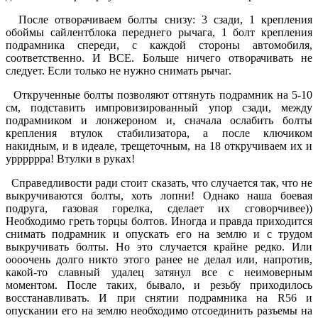
После отворачиваем болты снизу: 3 сзади, 1 крепления
обоймы сайлентблока переднего рычага, 1 болт крепления
подрамника спереди, с каждой стороны автомобиля,
соответственно. И ВСЕ. Больше ничего отворачивать не
следует. Если только не нужно снимать рычаг.
Открученные болты позволяют оттянуть подрамник на 5-10
см, подставить импровизированный упор сзади, между
подрамником и лонжероном и, сначала ослабить болты
крепления втулок стабилизатора, а после ключиком
накидным, и в идеале, трещеточным, на 18 откручиваем их и
урррррра! Втулки в руках!
Справедливости ради стоит сказать, что случается так, что не
выкручиваются болты, хоть лопни! Однако наша боевая
подруга, газовая горелка, сделает их сговорчивее))
Необходимо греть торцы болтов. Иногда и правда приходится
снимать подрамник и опускать его на землю и с трудом
выкручивать болты. Но это случается крайне редко. Или
оооочень долго никто этого ранее не делал или, напротив,
какой-то славный удалец затянул все с неимоверным
моментом. После таких, бывало, и резьбу приходилось
восстанавливать. И при снятии подрамника на R56 и
опускании его на землю необходимо отсоединить разъемы на