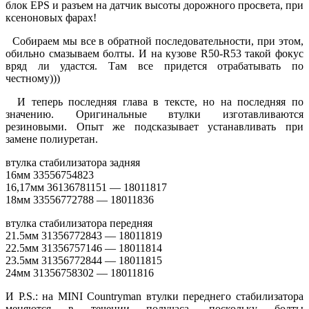
блок EPS и разъем на датчик высоты дорожного просвета, при
ксеноновых фарах!
Собираем мы все в обратной последовательности, при этом,
обильно смазываем болты. И на кузове R50-R53 такой фокус
вряд ли удастся. Там все придется отрабатывать по
честному)))
И теперь последняя глава в тексте, но на последняя по
значению. Оригинальные втулки изготавливаются
резиновыми. Опыт же подсказывает устанавливать при
замене полиуретан.
втулка стабилизатора задняя
16мм 33556754823
16,17мм 36136781151 — 18011817
18мм 33556772788 — 18011836
втулка стабилизатора передняя
21.5мм 31356772843 — 18011819
22.5мм 31356757146 — 18011814
23.5мм 31356772844 — 18011815
24мм 31356758302 — 18011816
И P.S.: на MINI Countryman втулки переднего стабилизатора
меняются в течении получаса, поскольку болты