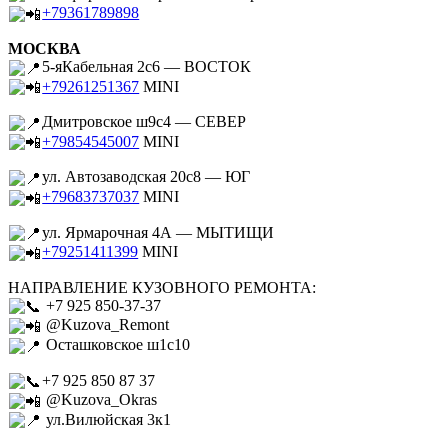
+79361789898
МОСКВА
5-яКабельная 2с6 — ВОСТОК
+79261251367
MINI
Дмитровское ш9с4 — СЕВЕР
+79854545007
MINI
ул. Автозаводская 20с8 — ЮГ
+79683737037
MINI
ул. Ярмарочная 4А — МЫТИЩИ
+79251411399
MINI
НАПРАВЛЕНИЕ КУЗОВНОГО РЕМОНТА:
+7 925 850-37-37
@Kuzova_Remont
Осташковское ш1с10
+7 925 850 87 37
@Kuzova_Okras
ул.Вилюйская 3к1