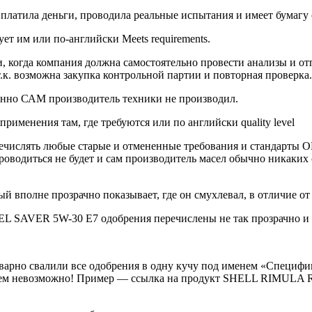
, платила деньги, проводила реальные испытания и имеет бумаг
т им или по-английски Meets requirements.
и, когда компания должна самостоятельно провести анализы и о
т.к. возможна закупка контрольной партии и повторная проверка.
енно САМ производитель техники не производил.
именения там, где требуются или по английски quality level
речислять любые старые и отмененные требования и стандарты 
роводиться не будет и сам производитель масел обычно никаких
 вполне прозрачно показывает, где он смухлевал, в отличие от
 SAVER 5W-30 E7 одобрения перечислены не так прозрачно и не
оварно свалили все одобрения в одну кучу под именем «Специфик
овсем невозможно! Пример — ссылка на продукт SHELL RIMULA