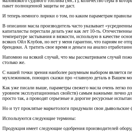
маловязкого судового топлива (МСТ), количество серы в кото
пакет полноценной защиты не даст.
И теперь немного лирики о том, по каким параметрам правильн
В описании масла производитель часто указывает «усредненны
капиталисты перестали делать уже как лет 10-ть. Отечественн
температуре застывания и вязкости, использую в качестве осн
всяких Ойл Клубов, но нет у меня гарантии, что парням не о
брендики. А тратить свое время и деньги на анализ отработанн
Напомню на всякий случай, что мы рассматриваем случай пожив
столько же.
С нашей точки зрения наиболее разумным выбором является пер
мухлежников, поющих сказки про «главную деталь в Вашем мо
Как уже писали выше, параметры свежего масла очень легко по
уровнем эксплуатационных свойств) самым важными лично для
просто так, а проводят серьезные и дорогие ресурсные испыта
Но и тут проклятые маркетологи придумали свои дьявольские 
Используются следующие термины:
Продукция имеет следующие одобрения производителей оборуд