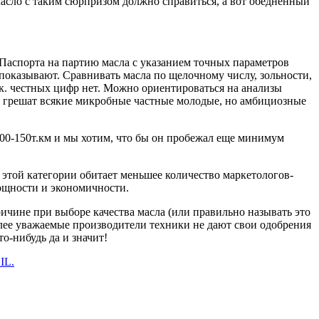
асло с таким сюрпризом должно справиться, а вот обедненный
 Паспорта на партию масла с указанием точных параметров
 показывают. Сравнивать масла по щелочному числу, зольности,
.к. честных цифр нет. Можно ориентироваться на анализы
ем грешат всякие микробные частные молодые, но амбициозные
100-150т.км и мы хотим, что бы он пробежал еще минимум
в этой категории обитает меньшее количество маркетологов-
ощности и экономичности.
ичине при выборе качества масла (или правильно называть это
ее уважаемые производители техники не дают свои одобрения
о-нибудь да и значит!
IL.