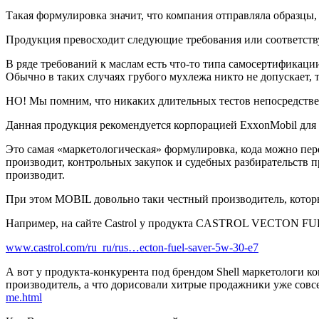
Такая формулировка значит, что компания отправляла образцы
Продукция превосходит следующие требования или соответствуе
В ряде требований к маслам есть что-то типа самосертификаци
Обычно в таких случаях грубого мухлежа никто не допускает, 
НО! Мы помним, что никаких длительных тестов непосредств
Данная продукция рекомендуется корпорацией ExxonMobil для пр
Это самая «маркетологическая» формулировка, кода можно пе
производит, контрольных закупок и судебных разбирательств п
производит.
При этом MOBIL довольно таки честный производитель, который
Например, на сайте Castrol у продукта CASTROL VECTON FUEL
www.castrol.com/ru_ru/rus…ecton-fuel-saver-5w-30-e7
А вот у продукта-конкурента под брендом Shell маркетологи к
производитель, а что дорисовали хитрые продажники уже с
me.html