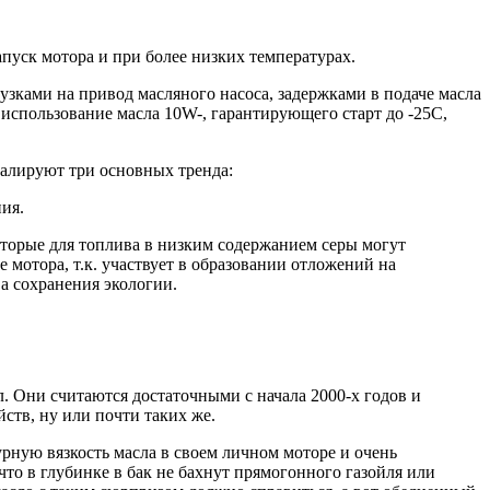
пуск мотора и при более низких температурах.
зками на привод масляного насоса, задержками в подаче масла
спользование масла 10W-, гарантирующего старт до -25С,
евалируют три основных тренда:
ия.
оторые для топлива в низким содержанием серы могут
 мотора, т.к. участвует в образовании отложений на
а сохранения экологии.
. Они считаются достаточными с начала 2000-х годов и
ств, ну или почти таких же.
рную вязкость масла в своем личном моторе и очень
то в глубинке в бак не бахнут прямогонного газойля или