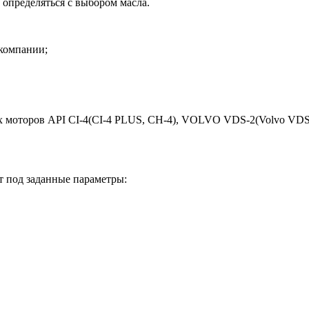
 определяться с выбором масла.
компании;
х моторов API CI-4(CI-4 PLUS, CH-4), VOLVO VDS-2(Volvo V
т под заданные параметры: