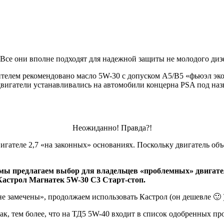
 Все они вполне подходят для надежной защиты не молодого диз
телем рекомендовано масло 5W-30 с допуском А5/В5 «фьюэл эк
вигатели устанавливались на автомобили концерна PSA под наз
Неожиданно! Правда?!
гателе 2,7 «на законных» основаниях. Поскольку двигатель объ
ы предлагаем выбор для владельцев «проблемных» двигателей 
Кастрол Магнатек 5W-30 C3 Старт-стоп.
м не замечены», продолжаем использовать Кастрол (он дешевле 🙂 )
к, тем более, что на ТД5 5W-40 входит в список одобренных пр