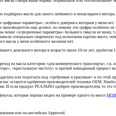
рых мягко говоря выше нормы. Нормальное или «полнозольное» м
о подбирать масло для своего любимого и ненаглядного мотора.
е цифровые параметры», особого доверия к которым у меня нет.
ые производители еще делают, но никому эти цифры особенно не
овы некие «усредненные параметры» большого смысла не вижу, т
тправили специально сваренную под испытания партию масел, ч
ого масла у меня особенного желания нет.
шего дизельного мотора в возрасте около 10-ти лет, пробегом 
еход на масла категории «для коммерческого транспорта», т.к. 
торе», «кристальную чистоту» и прочий невиданный прирост м
дделать или подогнать под «требуемые и красивые» и по этой пр
 нас остаются одобрения производителей техники OEM. Наибол
ния. И если продукт РЕАЛЬНО одобрен производителем, то это чт
фокусы, которые хорошо видно на примере одного из масел
MOB
ования или по-английски Approved.