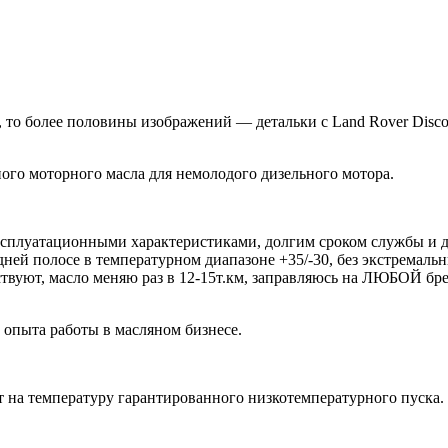
о более половины изображений — детальки с Land Rover Discovery
ого моторного масла для немолодого дизельного мотора.
эксплуатационными характеристиками, долгим сроком службы и
дней полосе в температурном диапазоне +35/-30, без экстремаль
ствуют, масло меняю раз в 12-15т.км, заправляюсь на ЛЮБОЙ бре
 опыта работы в масляном бизнесе.
 на температуру гарантированного низкотемпературного пуска.