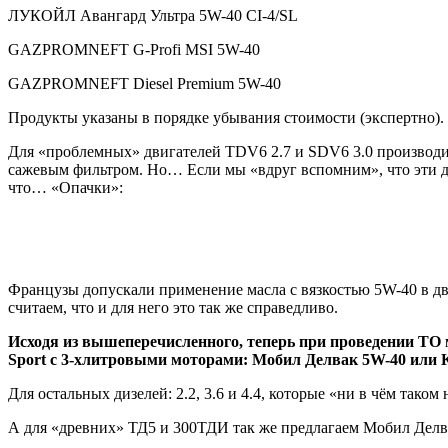
ЛУКОЙЛ Авангард Ультра 5W-40 CI-4/SL
GAZPROMNEFT G-Profi MSI 5W-40
GAZPROMNEFT Diesel Premium 5W-40
Продукты указаны в порядке убывания стоимости (экспертно).
Для «проблемных» двигателей TDV6 2.7 и SDV6 3.0 производи
сажевым фильтром. Но… Если мы «вдруг вспомним», что эти д
что… «Опачки»:
Французы допускали применение масла с вязкостью 5W-40 в дви
считаем, что и для него это так же справедливо.
Исходя из вышеперечисленного, теперь при проведении ТО м
Sport с 3-хлитровыми моторами: Мобил Делвак 5W-40 или 
Для остальных дизелей: 2.2, 3.6 и 4.4, которые «ни в чём тако
А для «древних» ТД5 и 300ТДИ так же предлагаем Мобил Делва