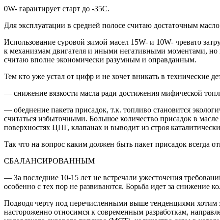
0W- гарантирует старт до -35С.
Для эксплуатации в средней полосе считаю достаточным масло
Использование суровой зимой масел 15W- и 10W- чревато затр
к механизмам двигателя и иными негативными моментами, но в
считаю вполне экономически разумным и оправданным.
Тем кто уже устал от цифр и не хочет вникать в технические д
— снижение вязкости масла ради достижения мифической топл
— обеднение пакета присадок, т.к. топливо становится эколог
считаться избыточными. Большое количество присадок в масле 
поверхностях ЦПГ, клапанах и выводит из строя каталитическ
Так что на вопрос каким должен быть пакет присадок всегда от
СБАЛАНСИРОВАННЫМ
— За последние 10-15 лет не встречали ужесточения требовани
особенно с тех пор не развиваются. Борьба идет за снижение к
Подводя черту под перечисленными выше тенденциями хотим за
настороженно относимся к современным разработкам, направлен