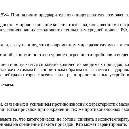
 5W-. При наличии предварительного подогревателя возможен за
удненным проворачивание коленчатого вала, повышенными нагру
 условиях наших сегодняшних теплых зим средней полосы РФ, и
етали, сразу напишу, что в современном мире развития масел пр
ивной экономичности на уровне погрешности приборов измерен
ичней и допускается снижение количества вводимых присадок, к
так же не самым благоприятным образом сказывается на здоровье
ие нейтрализаторы, сажевые фильтры и прочие нежные устройств
вечаем:
й, связанных в усилением противоизносных характеристик масел
оличества присадок при сохранении тех же противоизносных свой
метить, что категорически не готовы снижать высокотемперату
ным на обеднение пакета присадок. Кто может гарантировать, ч