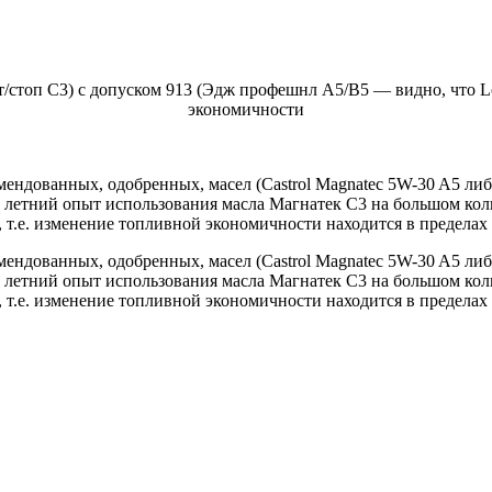
/стоп С3) с допуском 913 (Эдж профешнл А5/В5 — видно, что Lo
экономичности
мендованных, одобренных, масел (Castrol Magnatec 5W-30 A5 либо
х летний опыт использования масла Магнатек С3 на большом кол
, т.е. изменение топливной экономичности находится в предела
мендованных, одобренных, масел (Castrol Magnatec 5W-30 A5 либо
х летний опыт использования масла Магнатек С3 на большом кол
, т.е. изменение топливной экономичности находится в предела