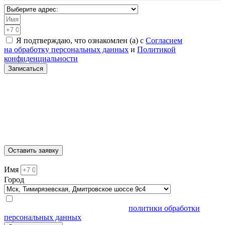
Я подтверждаю, что ознакомлен (а) с
Согласием
на обработку персональных данных
и
Политикой
конфиденциальности
Записаться
Санкт-Петербург, Академическая, Шафировский проспект
30с9
Москва, Нижегородская, ул. 5-я Кабельная 2с6
МЫТИЩИ, ул. Ярмарочная 4А
Москва, Автозаводская, ул. Автозаводская 20с8
Москва, Тимирязевская, Дмитровское шоссе 9с4
Оставить заявку
Имя
Город
Нажимая кнопку "Задать вопрос", я подтверждаю, что я
ознакомлен и согласен с условиями
политики обработки
персональных данных
.